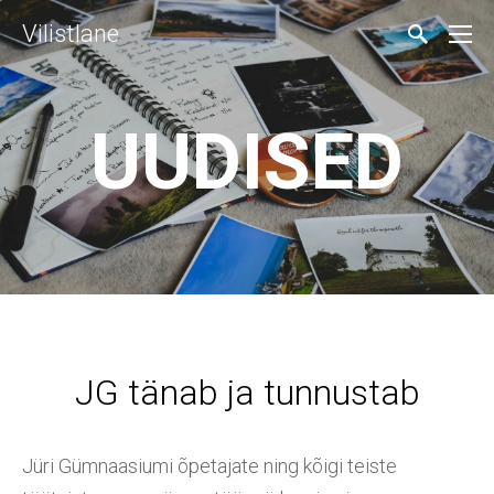
Vilistlane
UUDISED
JG tänab ja tunnustab
Jüri Gümnaasiumi õpetajate ning kõigi teiste