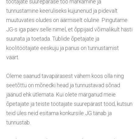
töötajate suurepärase töö märkamine ja
tunnustamine keeruliseks kujunenud ja pidevalt
muutuvates oludes on äärmiselt oluline. Pingutame
JG-s iga päev selle nimel, et õppijaid võimalikult hästi
suunata ja toetada. Tublide õpetajate ja
koolitöötajate eeskuju ja panus on tunnustamist
väärt.
Oleme saanud tavapärasest vähem koos olla ning
seetõttu on mõnedki head ja tunnustavad sõnad
jäänud ehk ütlemata. Kui olete märganud meie
õpetajate ja teiste töötajate suurepärast tööd, kutsun
teid üles neid esitama konkursile JG tänab ja
tunnustab.