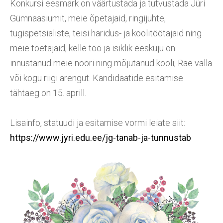
Konkursi eesmärk on väärtustada ja tutvustada Jüri
Gümnaasiumit, meie õpetajaid, ringijuhte,
tugispetsialiste, teisi haridus- ja koolitöötajaid ning
meie toetajaid, kelle töö ja isiklik eeskuju on
innustanud meie noori ning mõjutanud kooli, Rae valla
või kogu riigi arengut. Kandidaatide esitamise
tähtaeg on 15. aprill.
Lisainfo, statuudi ja esitamise vormi leiate siit:
https://www.jyri.edu.ee/jg-tanab-ja-tunnustab