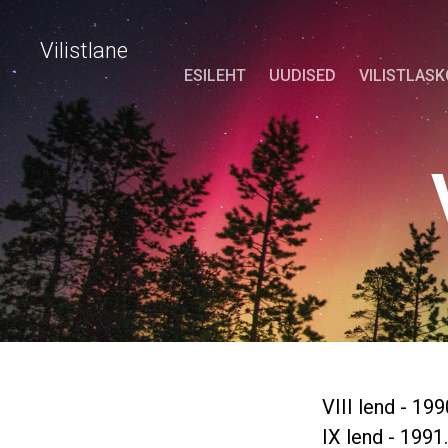
Vilistlane
ESILEHT
UUDISED
VILISTLAS
VIII lend - 1990
IX lend - 1991.