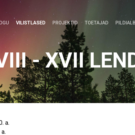
KOGU
VILISTLASED
PROJEKTID
TOETAJAD
PILDIAL
VIII - XVII LEN
. a.
 a.