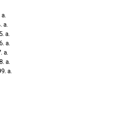
.
 a.
. a.
. a.
. a.
. a.
. a.
9. a.