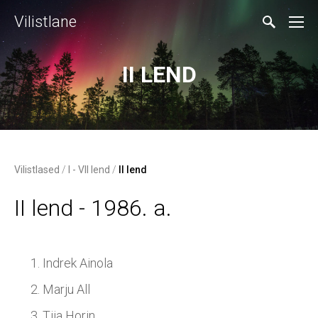
Vilistlane
II LEND
Vilistlased
/
I - VII lend
/
II lend
II lend - 1986. a.
Indrek Ainola
Marju All
Tiia Horin