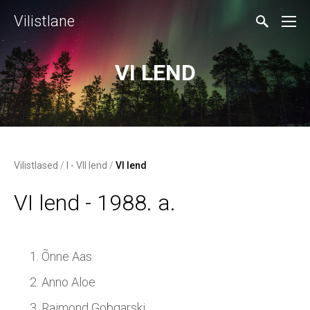
Vilistlane
VI LEND
Vilistlased
/
I - VII lend
/
VI lend
VI lend - 1988. a.
Õnne Aas
Anno Aloe
Raimond Gobgarski