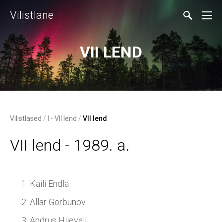
Vilistlane
VII LEND
Vilistlased
/
I - VII lend
/
VII lend
VII lend - 1989. a.
Kaili Endla
Allar Gorbunov
Andrus Hiieväli