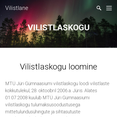
Vilistlane
VILISTLASKOGU
Vilistlaskogu loomine
MTÜ Jüri Gümnaasiumi vilistlaskogu loodi vilistlaste
kokkutulekul, 28. oktoobril 2006.a. Jüris.
Alates
01.07.2008 kuulub MTÜ Jüri Gümnaasiumi
vilistlaskogu tulumaksusoodustusega
mittetulundusühingute ja sihtasutuste