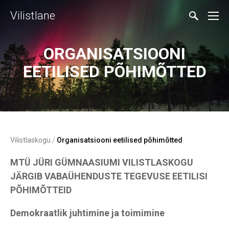
Vilistlane
ORGANISATSIOONI
EETILISED PÕHIMÕTTED
Vilistlaskogu
/
Organisatsiooni eetilised põhimõtted
MTÜ JÜRI GÜMNAASIUMI VILISTLASKOGU
JÄRGIB VABAÜHENDUSTE TEGEVUSE EETILISI
PÕHIMÕTTEID
Demokraatlik juhtimine ja toimimine