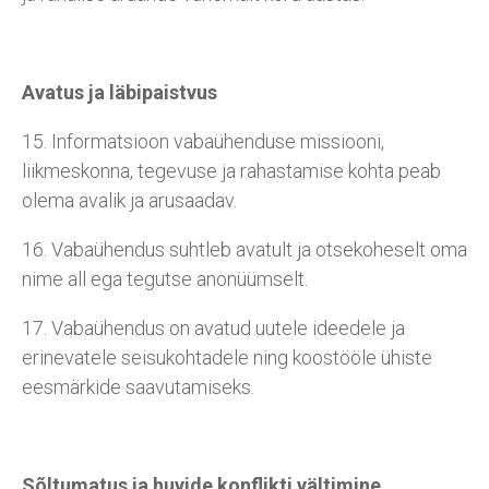
Avatus ja läbipaistvus
15. Informatsioon vabaühenduse missiooni,
liikmeskonna, tegevuse ja rahastamise kohta peab
olema avalik ja arusaadav.
16. Vabaühendus suhtleb avatult ja otsekoheselt oma
nime all ega tegutse anonüümselt.
17. Vabaühendus on avatud uutele ideedele ja
erinevatele seisukohtadele ning koostööle ühiste
eesmärkide saavutamiseks.
Sõltumatus ja huvide konflikti vältimine