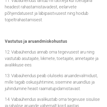
11. Vabaühendus lähtub nii taotleja kui toetajana
headest rahastamistavadest, eelarvete
põhjendatusest ja läbipaistvusest ning hoidub
topeltrahastamisest.
Vastutus ja aruandmiskohustus
12. Vabaühendus annab oma tegevusest aru ning
vastutab asutajate, liikmete, toetajate, annetajate ja
avalikkuse ees.
13. Vabaühendus peab oluliseks aruandevalmidust,
mille tagab oskusjuhtimine, sisemine aruandlus ja
juhindumine heast raamatupidamistavast.
14. Vabaühendus avalikustab oma tegevuse sisulise
ja rahalise aruande vähemalt kord aastas.