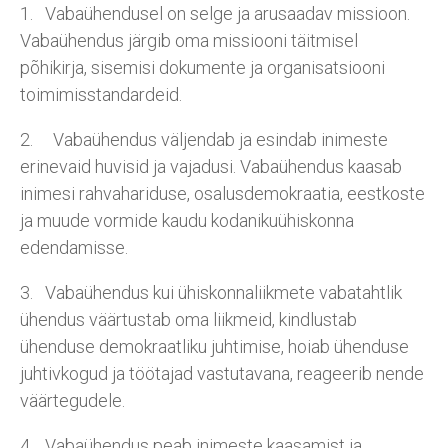
1. Vabaühendusel on selge ja arusaadav missioon.
Vabaühendus järgib oma missiooni täitmisel
põhikirja, sisemisi dokumente ja organisatsiooni
toimimisstandardeid.
2. Vabaühendus väljendab ja esindab inimeste
erinevaid huvisid ja vajadusi. Vabaühendus kaasab
inimesi rahvahariduse, osalusdemokraatia, eestkoste
ja muude vormide kaudu kodanikuühiskonna
edendamisse.
3. Vabaühendus kui ühiskonnaliikmete vabatahtlik
ühendus väärtustab oma liikmeid, kindlustab
ühenduse demokraatliku juhtimise, hoiab ühenduse
juhtivkogud ja töötajad vastutavana, reageerib nende
väärtegudele.
4. Vabaühendus peab inimeste kaasamist ja