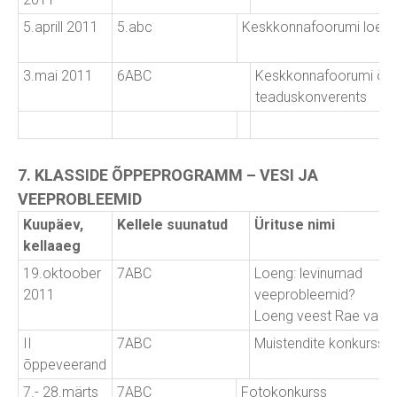
5.aprill 2011
5.abc
Keskkonnafoorumi loen
3.mai 2011
6ABC
Keskkonnafoorumi õpi
teaduskonverents
7. KLASSIDE ÕPPEPROGRAMM – VESI JA
VEEPROBLEEMID
Kuupäev,
Kellele suunatud
Ürituse nimi
kellaaeg
19.oktoober
7ABC
Loeng: levinumad
2011
veeprobleemid?
Loeng veest Rae valla
II
7ABC
Muistendite konkurss
õppeveerand
7.- 28.märts
7ABC
Fotokonkurss