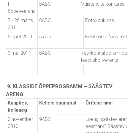
II
8ABC
Muistendite konkurss
õppeveerand
7.- 28.märts
8ABC
Fotokonkurss
2011
5.aprill 2011
5.abc
Keskkonnafoorumi loe
3.mai 2011
8ABC
Keskkonnafoorumi õpila
teaduskonverents
9. KLASSIDE ÕPPEPROGRAMM – SÄÄSTEV
ARENG
Kuupäev,
Kellele suunatud
Ürituse nimi
kellaaeg
2.november
9ABC
Loeng: säästev areng k
2010
eesmärk? Säästev are