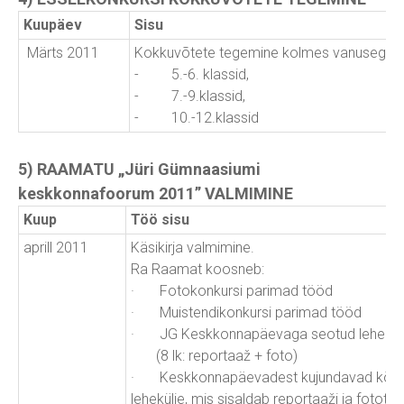
Kuupäev
Sisu
Märts 2011
Kokkuvõtete tegemine kolmes vanusegrup
- 5.-6. klassid,
- 7.-9.klassid,
- 10.-12.klassid
5) RAAMATU „Jüri Gümnaasiumi
keskkonnafoorum 2011” VALMIMINE
Kuup
Töö sisu
aprill 2011
Käsikirja valmimine.
Ra Raamat koosneb:
· Fotokonkursi parimad tööd
· Muistendikonkursi parimad tööd
· JG Keskkonnapäevaga seotud lehekül
(8 lk: reportaaž + foto)
· Keskkonnapäevadest kujundavad kõik o
lehekülje, mis sisaldab reportaaži ja fotot t