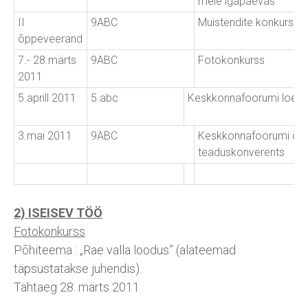
meie igapäevas
II
9ABC
Muistendite konkurss
õppeveerand
7.- 28.märts
9ABC
Fotokonkurss
2011
5.aprill 2011
5.abc
Keskkonnafoorumi loen
3.mai 2011
9ABC
Keskkonnafoorumi õpi
teaduskonverents
2) ISEISEV TÖÖ
Fotokonkurss
Põhiteema : „Rae valla loodus” (alateemad
täpsustatakse juhendis).
Tähtaeg 28. märts 2011