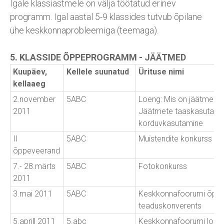
Igale klassiastmele on välja töötatud erinev
programm. Igal aastal 5-9 klassides tutvub õpilane
ühe keskkonnaprobleemiga (teemaga).
5. KLASSIDE ÕPPEPROGRAMM - JÄÄTMED
Kuupäev,
Kellele suunatud
Ürituse nimi
kellaaeg
2.november
5ABC
Loeng: Mis on jäätmed?
2011
Jäätmete taaskasutamin
korduvkasutamine
II
5ABC
Muistendite konkurss
õppeveerand
7.- 28.märts
5ABC
Fotokonkurss
2011
3.mai 2011
5ABC
Keskkonnafoorumi õpila
teaduskonverents
5.aprill 2011
5.abc
Keskkonnafoorumi loen