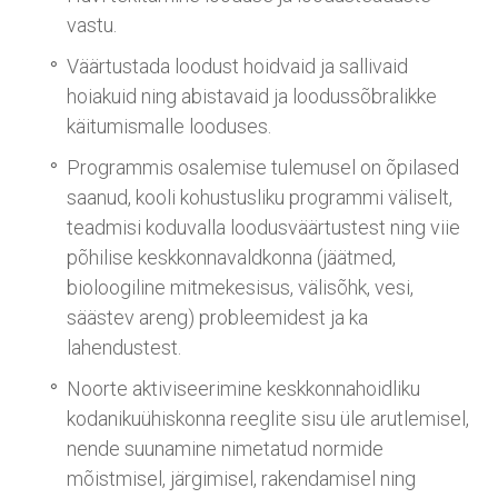
vastu.
Väärtustada loodust hoidvaid ja sallivaid
hoiakuid ning abistavaid ja loodussõbralikke
käitumismalle looduses.
Programmis osalemise tulemusel on õpilased
saanud, kooli kohustusliku programmi väliselt,
teadmisi koduvalla loodusväärtustest ning viie
põhilise keskkonnavaldkonna (jäätmed,
bioloogiline mitmekesisus, välisõhk, vesi,
säästev areng) probleemidest ja ka
lahendustest.
Noorte aktiviseerimine keskkonnahoidliku
kodanikuühiskonna reeglite sisu üle arutlemisel,
nende suunamine nimetatud normide
mõistmisel, järgimisel, rakendamisel ning