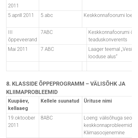
2011
5.aprill 2011
5.abc
Keskkonnafoorumi loeng
III
7ABC
Keskkonnafoorumi õpi
õppeveerand
teaduskonverents
Mai 2011
7 ABC
Laager teemal „Vesi ku
looduse alus“
8. KLASSIDE ÕPPEPROGRAMM – VÄLISÕHK JA
KLIIMAPROBLEEMID
Kuupäev,
Kellele suunatud
Ürituse nimi
kellaaeg
19.oktoober
8ABC
Loeng: välisõhuga seon
2011
keskkonnaprobleemid.
Kliimasoojenemine