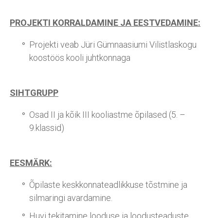
PROJEKTI KORRALDAMINE JA EESTVEDAMINE:
Projekti veab Jüri Gümnaasiumi Vilistlaskogu
koostöös kooli juhtkonnaga
SIHTGRUPP
Osad II ja kõik III kooliastme õpilased (5. –
9.klassid)
EESMÄRK:
Õpilaste keskkonnateadlikkuse tõstmine ja
silmaringi avardamine.
Huvi tekitamine looduse ja loodusteaduste