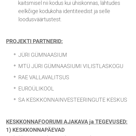
kaitsmisel nii kodus kui ühiskonnas, lähtudes
eelkõige kodukoha identiteedist ja selle
loodusväärtustest.
PROJEKTI PARTNERID:
JÜRI GÜMNAASIUM
MTÜ JÜRI GÜMNAASIUMI VILISTLASKOGU
RAE VALLAVALITSUS
EUROÜLIKOOL
SA KESKKONNAINVESTEERINGUTE KESKUS
KESKKONNAFOORUMI AJAKAVA ja TEGEVUSED:
1) KESKKONNAPÄEVAD