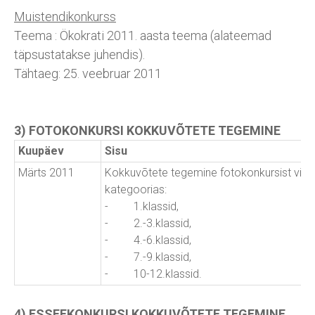
Muistendikonkurss
Teema : Ökokrati 2011. aasta teema (alateemad
täpsustatakse juhendis).
Tähtaeg: 25. veebruar 2011
3) FOTOKONKURSI KOKKUVÕTETE TEGEMINE
Kuupäev
Sisu
Märts 2011
Kokkuvõtete tegemine fotokonkursist viie
kategoorias:
- 1.klassid,
- 2.-3.klassid,
- 4.-6.klassid,
- 7.-9.klassid,
- 10-12.klassid.
4) ESSEEKONKURSI KOKKUVÕTETE TEGEMINE