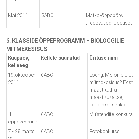
Mai 2011
5ABC
Matka-õppepäev
„Tegevused looduses“
6. KLASSIDE ÕPPEPROGRAMM – BIOLOOGILIE
MITMEKESISUS
Kuupäev,
Kellele suunatud
Ürituse nimi
kellaaeg
19.oktoober
6ABC
Loeng: Mis on bioloogi
2011
mitmekesisus? Eesti
maastikud ja
maastikukaitse,
looduskaitsealad
II
6ABC
Muistendite konkurss
õppeveerand
7.- 28.märts
6ABC
Fotokonkurss
2011