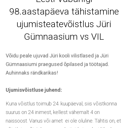
98.aastapäeva tähistamine
ujumisteatevõistlus Jüri
Gümnaasium vs VIL
Võidu peale ujuvad Jüri kooli vilistlased ja Jüri
Gümnaasiumi praegused õpilased ja töötajad.
Auhinnaks rändkarikas!
Ujumisvõistluse juhend:
Kuna võistlus toimub 24. kuupäeval, siis võistkonna
suurus on 24 inimest, kellest vähemalt 4 on
naissoost. Vanus või amet ei ole oluline. Tähtis on, et