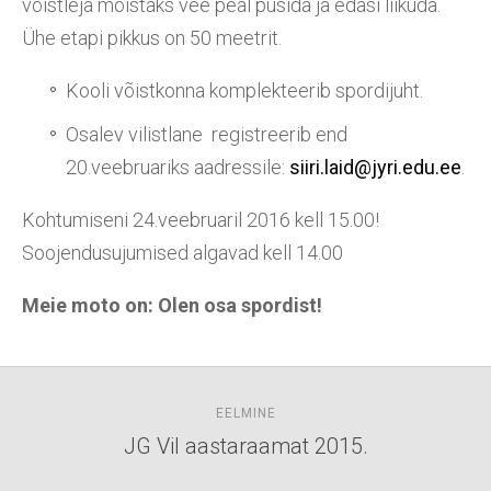
võistleja mõistaks vee peal püsida ja edasi liikuda.
Ühe etapi pikkus on 50 meetrit.
Kooli võistkonna komplekteerib spordijuht.
Osalev vilistlane registreerib end
20.veebruariks aadressile:
siiri.laid@jyri.edu.ee
.
Kohtumiseni 24.veebruaril 2016 kell 15.00!
Soojendusujumised algavad kell 14.00
Meie moto on: Olen osa spordist!
EELMINE
JG Vil aastaraamat 2015.