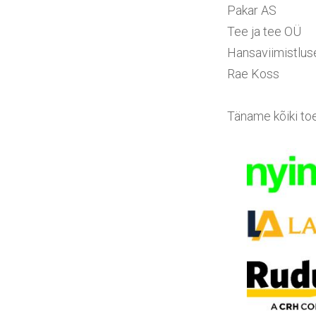
Pakar AS
Tee ja tee OÜ
Hansaviimistlu
Rae Koss
Täname kõiki toet