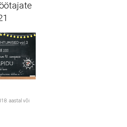
töötajate
21
18. aastal või