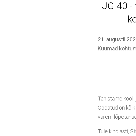
JG 40 - 
k
21. augustil 20
Kuumad kohtum
Tähistame kooli 
Oodatud on kõik 
varem lõpetanud 
Tule kindlasti, 