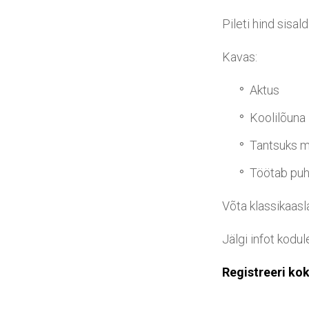
Pileti hind sisa
Kavas:
Aktus
Koolilõuna
Tantsuks m
Töötab puhv
Võta klassikaasl
Jälgi infot kodul
Registreeri kok