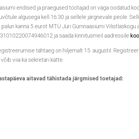
asiumi endised ja praegused töötajad on väga oodatud kool
võtule algusega kell 16.30 ja sellele järgnevale peole. Sell
, palun kanna 5 eurot MTÜ Jüri Gümnaasiumi Vilistlaskogu 
31010220074946012 ja saada kinnitusmeil aadressile
koo
egistreerumise tähtaeg on hiljemalt 15. augustil. Registre
 võib viia ka sekretäri kätte.
aastapäeva aitavad tähistada järgmised toetajad: