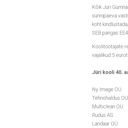
Kõik Jüri Gümna
sünnipäeva vastu
koht kindlustada
SEB pangas EE4
Koolitöötajate r
vajalikud 5 eurot
Jüri kooli 40. 
Ny Image OÜ
Tehnohaldus OÜ
Multiclean OÜ
Rudus AS
Landaar OÜ