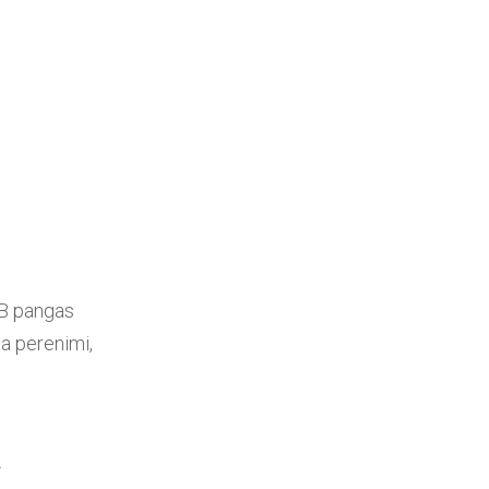
EB pangas
a perenimi,
.