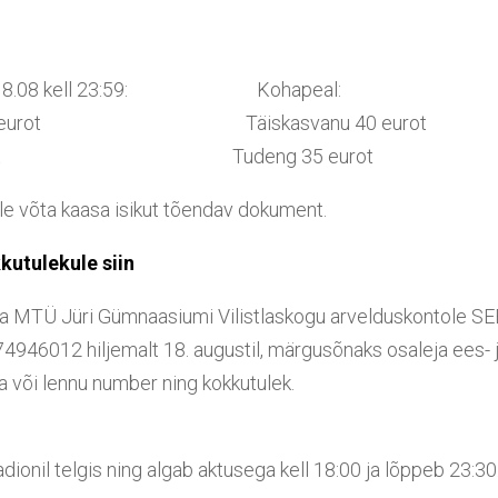
ni 18.08 kell 23:59: Kohapeal:
u 35 eurot Täiskasvanu 40 eurot
0 eurot Tudeng 35 eurot
le võta kaasa isikut tõendav dokument.
kutulekule siin
a MTÜ Jüri Gümnaasiumi Vilistlaskogu arvelduskontole S
46012 hiljemalt 18. augustil, märgusõnaks osaleja ees- j
 või lennu number ning kokkutulek.
dionil telgis ning algab aktusega kell 18:00 ja lõppeb 23:30