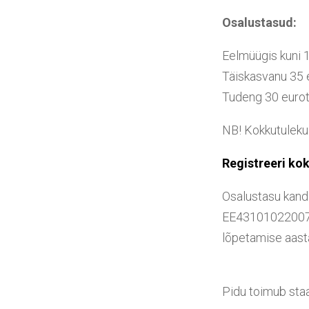
Osalustasud:
Eelmüügis ku
Täiskasvan
Tudeng 3
NB! Kokkutuleku
Registreeri kok
Osalustasu kand
EE4310102200749
lõpetamise aasta
Pidu toimub staa