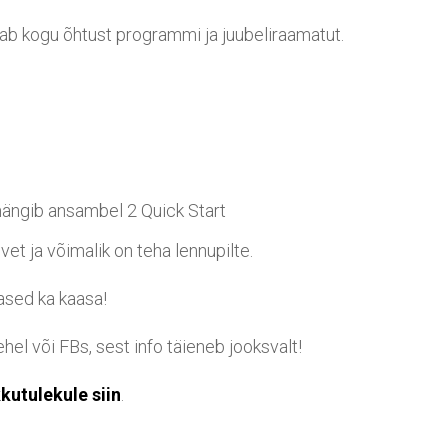
ldab kogu õhtust programmi ja juubeliraamatut.
ängib ansambel 2 Quick Start
et ja võimalik on teha lennupilte.
ased ka kaasa!
ehel või FBs, sest info täieneb jooksvalt!
kutulekule siin
.