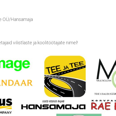
se OÜ/Hansamaja
ajaid vilistlaste ja koolitöötajate nimel!