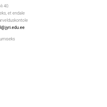
i 40.
eks, et endale
arvelduskontole
l@jyri.edu.ee
.
erumiseks