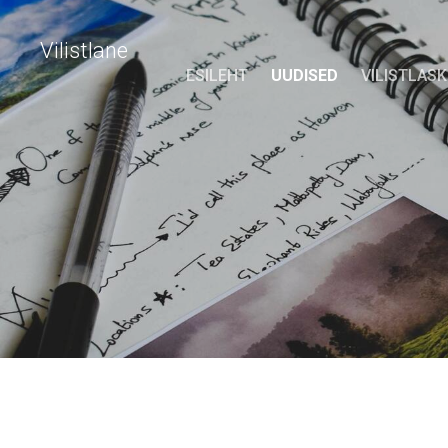
Vilistlane
ESILEHT
UUDISED
VILISTLAS