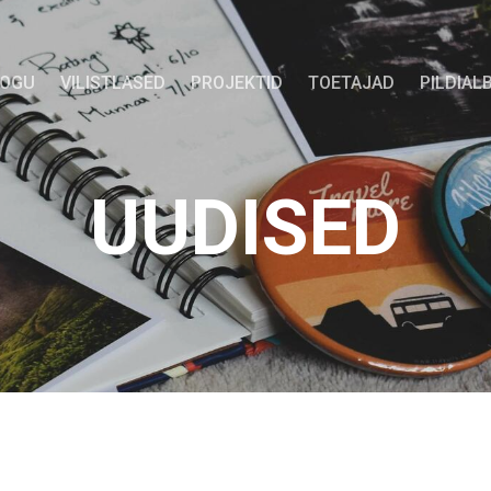
KOGU
VILISTLASED
PROJEKTID
TOETAJAD
PILDIAL
UUDISED