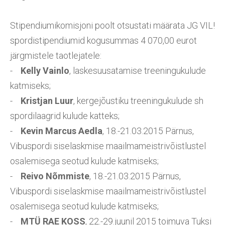
Stipendiumikomisjoni poolt otsustati määrata JG VIL!
spordistipendiumid kogusummas 4 070,00 eurot
järgmistele taotlejatele:
-
Kelly Vainlo
, laskesuusatamise treeningukulude
katmiseks;
-
Kristjan Luur
, kergejõustiku treeningukulude sh
spordilaagrid kulude katteks;
-
Kevin Marcus Aedla
, 18.-21.03.2015 Pärnus,
Vibuspordi siselaskmise maailmameistrivõistlustel
osalemisega seotud kulude katmiseks;
-
Reivo Nõmmiste
, 18.-21.03.2015 Pärnus,
Vibuspordi siselaskmise maailmameistrivõistlustel
osalemisega seotud kulude katmiseks;
-
MTÜ RAE KOSS
, 22.-29.juunil 2015 toimuva Tuksi