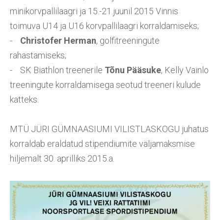
minikorvpallilaagri ja 15.-21.juunil 2015 Vinnis
toimuva U14 ja U16 korvpallilaagri korraldamiseks;
-
Christofer Herman
, golfitreeningute
rahastamiseks;
- SK Biathlon treenerile
Tõnu Pääsuke
, Kelly Vainlo
treeningute korraldamisega seotud treeneri kulude
katteks.
MTÜ JÜRI GÜMNAASIUMI VILISTLASKOGU juhatus
korraldab eraldatud stipendiumite väljamaksmise
hiljemalt 30. aprilliks 2015.a.