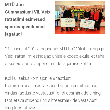
MTÜ Jüri
Gümnaasiumi VIL Veixi
rattatiimi esimesed
spordistipendiumid
jagatud!
21. jaanuaril 2015 kogunesid MTÜ JG Vilistlaskogu ja
Veixi rattatiimi esindajad ühisele koosolekule, et teha
otsuseid spordistipendiumide jagamise kohta.
Kokku laekus komisjonile 8 taotlust.
Komisjon analüüsis laekunud stipendiumitaotlusi,
hindas taotluste vastavust fondi eesmärkidele ning
taotletava stipendiumi sihteesmärkide vastavust
ning teostatavust.