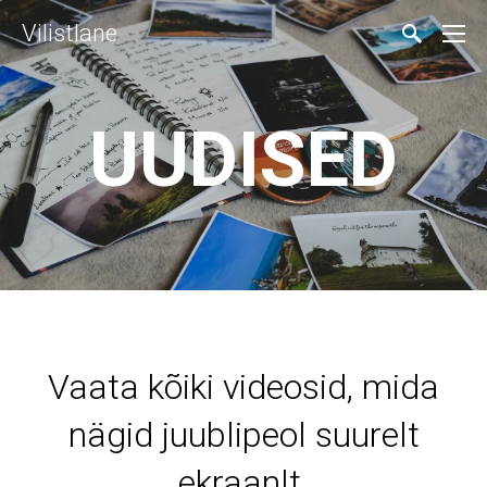
Vilistlane
UUDISED
Vaata kõiki videosid, mida
nägid juublipeol suurelt
ekraanlt.